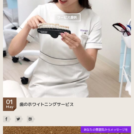
サービス提供
01
歯のホワイトニングサービス
May
あなたの雰囲気からメッセージを