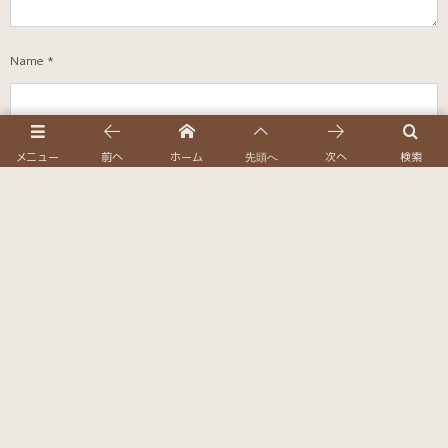
Name
*
メニュー
前へ
ホーム
次へ
検索
先頭へ
E-mail
*
(公開されません)
URL
次回のコメントで使用するためブラウザーに自分の名前、メールアドレ
ス、サイトを保存する。