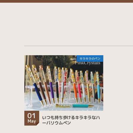
キラキラのペン
01
いつも持ち歩けるキラキラなハ
May
ーバリウムペン