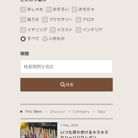
おしゃれ
おそろい
おもちゃ
ぬりえ
アクセサリー
アロマ
イヤリング
イラスト
インテリア
すべて
いずれか
オリジナル
カメラ
キャンドル
キラキラ
キーホルダー
クリスマス
期間
サービス
ジェル
ジオラマ
スイーツ
スクイーズ
タピオカ
ツリー
ディンプルアート
検索
ハロウィン
ハーバリウム
バスボム
ビーズ
ピアス
フィギュア
プレゼント
ホワイトニング
This Week
Discuss!
Category
Tags
ミルクティ
メッセージ
リング
1 May, 2020
1
ワークショップ
体験
動物
占い
いつも持ち歩けるキラキラ
なハーバリウムペン