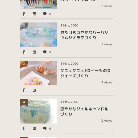
夏
大きい
女の子
子ども
7 views
宝石
実用品
小学生
工作
0
木
歯固め
歯固めジュエリー
1 May, 2020
2
見た目も涼やかなハーバリ
涼しげ
涼やか
発砲
石鹸
ウムジオラマづくり
筆
筆文字
花
親子
4 views
0
赤ちゃん
1 May, 2020
3
グニュグニュ♪スイーツのス
クイーズづくり
3 views
1 May, 2020
4
涼やかなジェルキャンドル
づくり
2 views
0